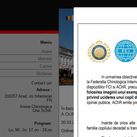
Meniu
Statut
Membrii
Canise
Dicționar
Despre noi
Servicii
Consiliul dire
Contact us!
Adress :
INSCRIERI P
310257 Arad, str.Infanteriei
FN
Arena Chinologica
În baza dispoziţiilor din Statutul A.Ch.R.
Ghe.Schill.
A.Ch.R.Arad la data de
20.03.2026, ora 15.00 p.m. Adunarea va ave
Program
:
Lu, Mi, Jo: 17,oo - 19,oo
Ordinea de zi propusă: