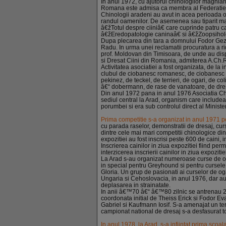
In anul 1972, cu ajutorul chinologilor maghi
Romana este admisa ca membra al Federatiei 
Chinologii aradeni au avut in acea perioada o 
randul oamenilor. De asemenea sau tiparit mai 
â€žTotul despre ciiniâ€ care cuprinde patru c
â€žEredopatologie caninaâ€ si â€žZoopsihol
Dupa plecarea din tara a domnului Fodor Geza,
Radu. In urma unei reclamatii procuratura a ridi
prof. Moldovan din Timisoara, de unde au dispa
si Dresat Ciini din Romania, admiterea A.Ch.R.
Activitatea asociatiei a fost organizata, de la
clubul de ciobanesc romanesc, de ciobanesc ge
pekinez, de teckel, de terrieri, de ogari, de 
â€“ dobermann, de rase de vanatoare, de dres
Din anul 1972 pana in anul 1976 Asociatia Ch
sediul central la Arad, organism care includea a
porumbei si era sub controlul direct al Ministeru
Prima competitie s-a organizat in anul 1971 pe
cu parada raselor, demonstratii de dresaj, cur
dintre cele mai mari competitii chinologice di
expozitiei au fost inscrisi peste 600 de caini,
Inscrierea cainilor in ziua expozitiei fiind pe
interzicerea inscrierii cainilor in ziua expozi
La Arad s-au organizat numeroase curse de og
in special pentru Greyhound si pentru cursele
Gloria. Un grup de pasionati ai curselor de oga
Ungaria si Cehoslovacia, in anul 1976, dar au
deplasarea in strainatate.
In anii â€™70 â€“ â€™80 zilnic se antrenau 20
coordonata initial de Theiss Erick si Fodor Ev
Gabriel si Kaufmann Iosif. S-a amenajat un te
campionat national de dresaj s-a desfasurat t
In anul 1978, la Arad, s-a infiintat prima scoa