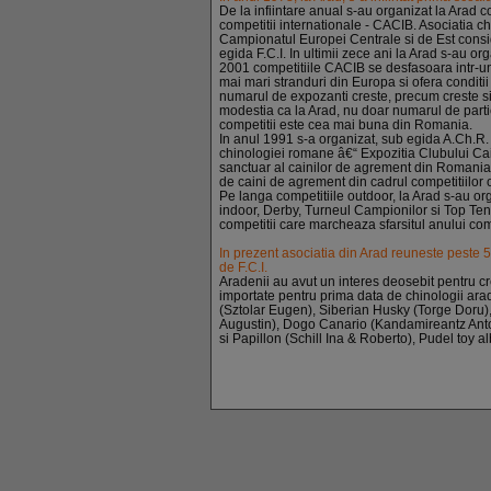
De la infiintare anual s-au organizat la Arad 
competitii internationale - CACIB. Asociatia c
Campionatul Europei Centrale si de Est consi
egida F.C.I. In ultimii zece ani la Arad s-au 
2001 competitiile CACIB se desfasoara intr-un
mai mari stranduri din Europa si ofera conditi
numarul de expozanti creste, precum creste si 
modestia ca la Arad, nu doar numarul de particip
competitii este cea mai buna din Romania.
In anul 1991 s-a organizat, sub egida A.Ch.R
chinologiei romane â€“ Expozitia Clubului Cai
sanctuar al cainilor de agrement din Romania,
de caini de agrement din cadrul competitiilor
Pe langa competitiile outdoor, la Arad s-au or
indoor, Derby, Turneul Campionilor si Top Ten 
competitii care marcheaza sfarsitul anului com
In prezent asociatia din Arad reuneste peste
de F.C.I.
Aradenii au avut un interes deosebit pentru cr
importate pentru prima data de chinologii ara
(Sztolar Eugen), Siberian Husky (Torge Doru
Augustin), Dogo Canario (Kandamireantz Anton
si Papillon (Schill Ina & Roberto), Pudel toy 