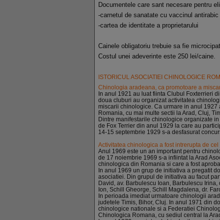
Documentele care sant necesare pentru eli
-carnetul de sanatate cu vaccinul antirabic
-cartea de identitate a proprietarului
Cainele obligatoriu trebuie sa fie microcipat
Costul unei adeverinte este 250 lei/caine.
ISTORICUL ASOCIATIEI CHINOLOGICE RO
Chinologia aradeana, ca promotoare a miscarii
In anul 1921 au luat fiinta Clubul Foxterrieri 
doua cluburi au organizat activitatea chinolog
miscarii chinologice. Ca urmare in anul 1927 a
Romania, cu mai multe sectii la Arad, Cluj, Tim
Dintre manifestarile chinologice organizate i
de Fox Terrier din anul 1929 la care au partic
14-15 septembrie 1929 s-a desfasurat concursul
Activitatea chinologica a fost intrerupta de ce
Anul 1969 este un an important pentru chinolog
de 17 noiembrie 1969 s-a infiintat la Arad Aso
chinologica din Romania si care a fost aprobat
In anul 1969 un grup de initiativa a pregatit 
asociatiei. Din grupul de initiativa au facut 
David, av. Barbulescu Ioan, Barbulescu Irina, 
Ion, Schill Gheorge, Schill Magdalena, dr. Fa
In perioada imediat urmatoare chinologii araden
judetele Timis, Bihor, Cluj. In anul 1971 din do
chinologice nationale si a Federatiei Chinolog
Chinologica Romana, cu sediul central la Arad,