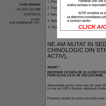
1. Prezentarea raportului de activitate A.C
Cretiu Daniela
2. Prezentarea raportului Comisiei de Cenzo
+40 (257) 214 488
0745761973
3. Aprobarea bilanţului financiar – contabil
e-mail:
4. Aprobarea bugetului de venituri şi cheltu
achr.arad@gmail.com
5. Diverse.
NE-AM MUTAT IN SE
CHINOLOGIC DIN STR
ACTIV).
ANUNT !
INCEPAND CU DATA DE 01.12.2023 CO
PERICULOSI ESTE DE 250 LEI/CAINE.
Adeverintele pentru cainii care fac parte di
in ziua de LUNI a fiecarei saptamani (orele
Prezenta cainelul la sediul asociatiei este o